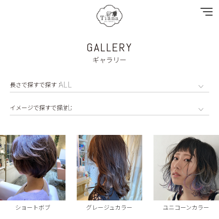
GALLERY
NEWS
ギャラリー
SPECIAL MENU
MENU
SHOP & STAFF
COUPON
GALLERY
RECRUIT
ショートボブ
グレージュカラー
ユニコーンカラー